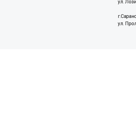
ул. Лози
г.Саранс
ул. Прол